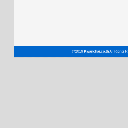
@2019
Kwanchai.co.th
All Rights R