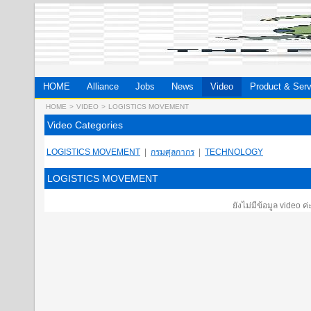
HOME
Alliance
Jobs
News
Video
Product & Serv
HOME
>
VIDEO
>
LOGISTICS MOVEMENT
Video Categories
LOGISTICS MOVEMENT
|
กรมศุลกากร
|
TECHNOLOGY
LOGISTICS MOVEMENT
ยังไม่มีข้อมูล video ค่