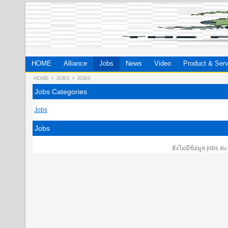
HOME
Alliance
Jobs
News
Video
Product & Serv
HOME
>
JOBS
>
JOBS
Jobs Categories
Jobs
Jobs
ยังไม่มีข้อมูล jobs ค่ะ