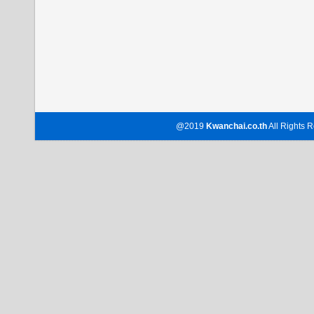
@2019
Kwanchai.co.th
All Rights R