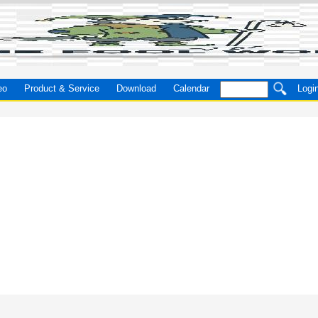
eo
Product & Service
Download
Calendar
Logi