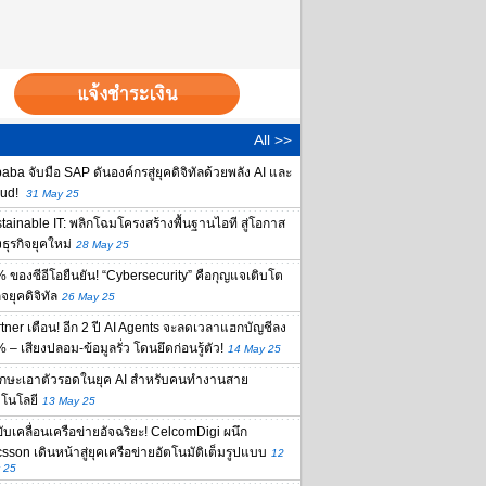
All >>
baba จับมือ SAP ดันองค์กรสู่ยุคดิจิทัลด้วยพลัง AI และ
ud!
31 May 25
tainable IT: พลิกโฉมโครงสร้างพื้นฐานไอที สู่โอกาส
ธุรกิจยุคใหม่
28 May 25
 ของซีอีโอยืนยัน! “Cybersecurity” คือกุญแจเติบโต
ิจยุคดิจิทัล
26 May 25
tner เตือน! อีก 2 ปี AI Agents จะลดเวลาแฮกบัญชีลง
 – เสียงปลอม-ข้อมูลรั่ว โดนยึดก่อนรู้ตัว!
14 May 25
ักษะเอาตัวรอดในยุค AI สำหรับคนทำงานสาย
โนโลยี
13 May 25
ขับเคลื่อนเครือข่ายอัจฉริยะ! CelcomDigi ผนึก
csson เดินหน้าสู่ยุคเครือข่ายอัตโนมัติเต็มรูปแบบ
12
 25