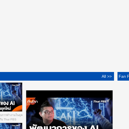
All >>
Fan 
ับการทำงานในยุค
 กับ Thai PBS