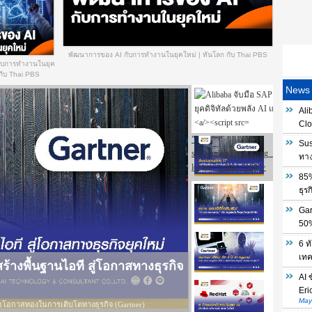
พัฒนาการของ AI กับการทำงานในยุคใหม่ | ทันโลก กับ Thai PBS
ับการทำงานในยุค
 กับ Thai PBS
News
Ali
Clo
Sus
ทาง
85%
ธุรก
Gar
50%
6 ท
เทค
AI 
Eri
May